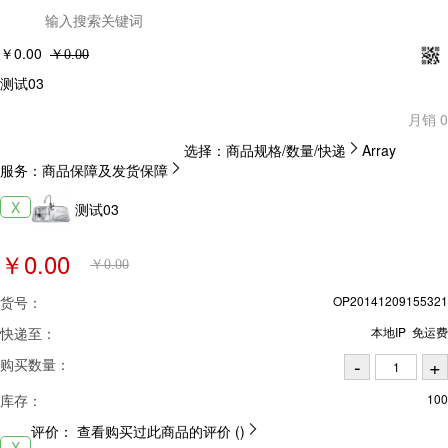
￥0.00
￥0.00
测试03
月销 0
选择：
商品规格/数量/快递

Array
服务：
商品保障及发货保障

X
测试03
￥0.00
￥0.00
货号：
OP20141209155321
快递至：
本地IP 免运费
购买数量：
库存：
100
评价：
查看购买过此商品的评价 ()

X