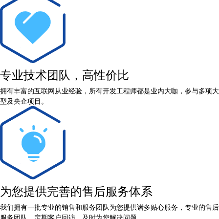
专业技术团队，高性价比
拥有丰富的互联网从业经验，所有开发工程师都是业内大咖，参与多项大
型及央企项目。
为您提供完善的售后服务体系
我们拥有一批专业的销售和服务团队为您提供诸多贴心服务，专业的售后
服务团队，定期客户回访，及时为您解决问题。