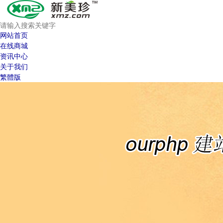
网站首页
在线商城
资讯中心
关于我们
繁體版